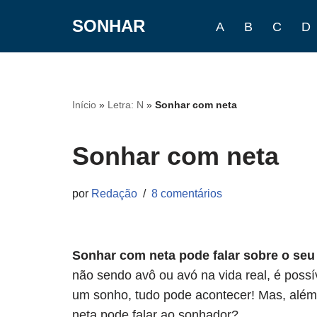
SONHAR
A
B
C
D
Pular
para
o
conteúdo
Início
»
Letra: N
»
Sonhar com neta
Sonhar com neta
por
Redação
8 comentários
Sonhar com neta pode falar sobre o se
não sendo avô ou avó na vida real, é possí
um sonho, tudo pode acontecer! Mas, além
neta pode falar ao sonhador?