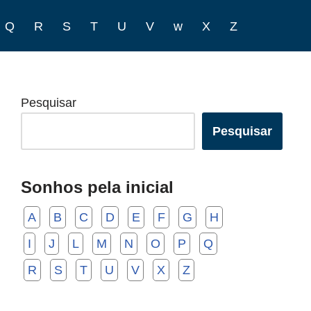
Q
R
S
T
U
V
w
X
Z
Pesquisar
Pesquisar
Sonhos pela inicial
A
B
C
D
E
F
G
H
I
J
L
M
N
O
P
Q
R
S
T
U
V
X
Z