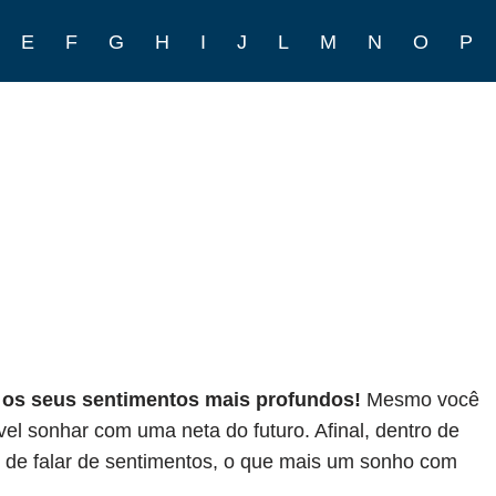
E
F
G
H
I
J
L
M
N
O
P
u os seus sentimentos mais profundos!
Mesmo você
vel sonhar com uma neta do futuro. Afinal, dentro de
 de falar de sentimentos, o que mais um sonho com