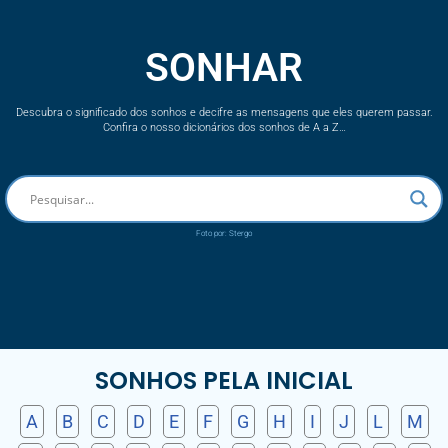
SONHAR
Descubra o significado dos sonhos e decifre as mensagens que eles querem passar.
Confira o nosso dicionários dos sonhos de A a Z…
Foto por: Stergo
SONHOS PELA INICIAL
A
B
C
D
E
F
G
H
I
J
L
M