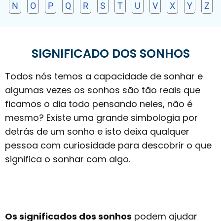
N
O
P
Q
R
S
T
U
V
X
Y
Z
SIGNIFICADO DOS SONHOS
Todos nós temos a capacidade de sonhar e
algumas vezes os sonhos são tão reais que
ficamos o dia todo pensando neles, não é
mesmo? Existe uma grande simbologia por
detrás de um sonho e isto deixa qualquer
pessoa com curiosidade para descobrir o que
significa o sonhar com algo.
Os significados dos sonhos
podem ajudar