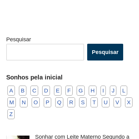
Pesquisar
Pesquisar
Sonhos pela inicial
A
B
C
D
E
F
G
H
I
J
L
M
N
O
P
Q
R
S
T
U
V
X
Z
Sonhar com Leite Materno Segundo a