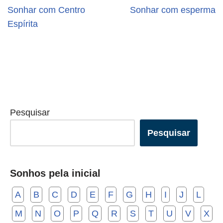
Sonhar com Centro
Sonhar com esperma
Espírita
Pesquisar
Pesquisar
Sonhos pela inicial
A
B
C
D
E
F
G
H
I
J
L
M
N
O
P
Q
R
S
T
U
V
X