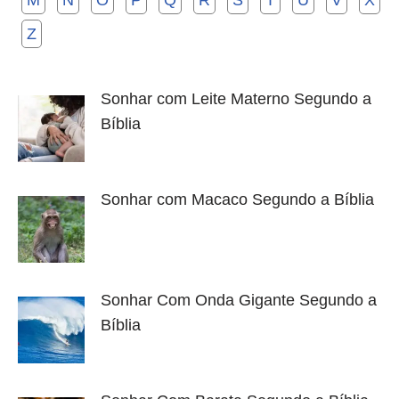
M
N
O
P
Q
R
S
T
U
V
X
Z
Sonhar com Leite Materno Segundo a
Bíblia
Sonhar com Macaco Segundo a Bíblia
Sonhar Com Onda Gigante Segundo a
Bíblia