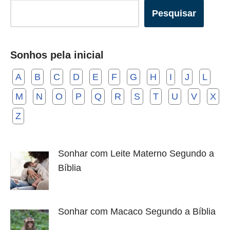
Pesquisar
Sonhos pela inicial
A
B
C
D
E
F
G
H
I
J
L
M
N
O
P
Q
R
S
T
U
V
X
Z
Sonhar com Leite Materno Segundo a
Bíblia
Sonhar com Macaco Segundo a Bíblia