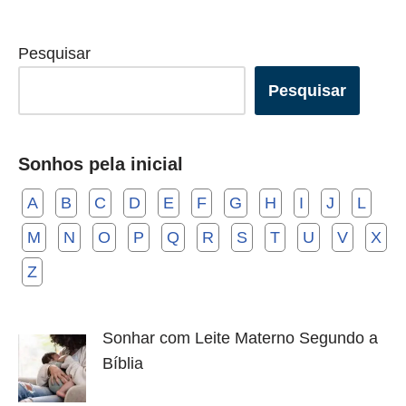
Pesquisar
Pesquisar
Sonhos pela inicial
A
B
C
D
E
F
G
H
I
J
L
M
N
O
P
Q
R
S
T
U
V
X
Z
Sonhar com Leite Materno Segundo a
Bíblia