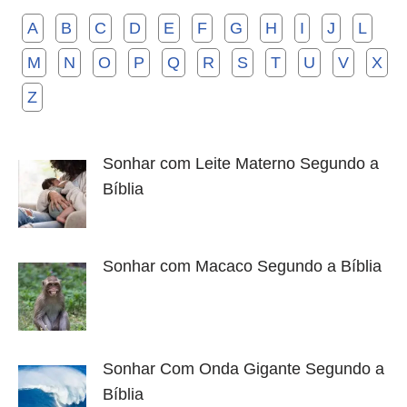
A
B
C
D
E
F
G
H
I
J
L
M
N
O
P
Q
R
S
T
U
V
X
Z
Sonhar com Leite Materno Segundo a
Bíblia
Sonhar com Macaco Segundo a Bíblia
Sonhar Com Onda Gigante Segundo a
Bíblia