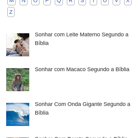
M
N
O
P
Q
R
S
T
U
V
X
Z
Sonhar com Leite Materno Segundo a
Bíblia
Sonhar com Macaco Segundo a Bíblia
Sonhar Com Onda Gigante Segundo a
Bíblia