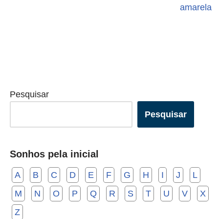
amarela
Pesquisar
Pesquisar
Sonhos pela inicial
A
B
C
D
E
F
G
H
I
J
L
M
N
O
P
Q
R
S
T
U
V
X
Z