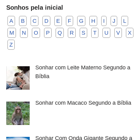
Sonhos pela inicial
A
B
C
D
E
F
G
H
I
J
L
M
N
O
P
Q
R
S
T
U
V
X
Z
Sonhar com Leite Materno Segundo a
Bíblia
Sonhar com Macaco Segundo a Bíblia
Sonhar Com Onda Gigante Segundo a