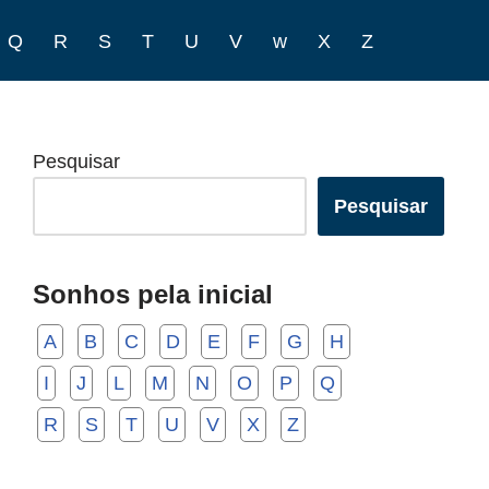
Q
R
S
T
U
V
w
X
Z
Pesquisar
Pesquisar
Sonhos pela inicial
A
B
C
D
E
F
G
H
I
J
L
M
N
O
P
Q
R
S
T
U
V
X
Z