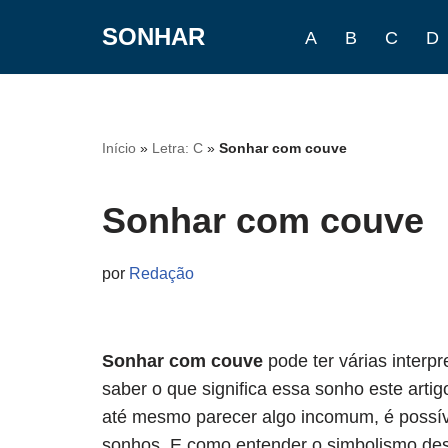
SONHAR
A
B
C
D
Pular
para
o
conteúdo
Início
»
Letra: C
»
Sonhar com couve
Sonhar com couve
por
Redação
Sonhar com couve
pode ter várias interp
saber o que significa essa sonho este arti
até mesmo parecer algo incomum, é poss
sonhos. E como entender o simbolismo des