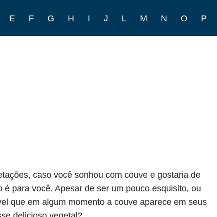
E
F
G
H
I
J
L
M
N
O
P
retações, caso você sonhou com couve e gostaria de
go é para você. Apesar de ser um pouco esquisito, ou
ível que em algum momento a couve aparece em seus
se delicioso vegetal?