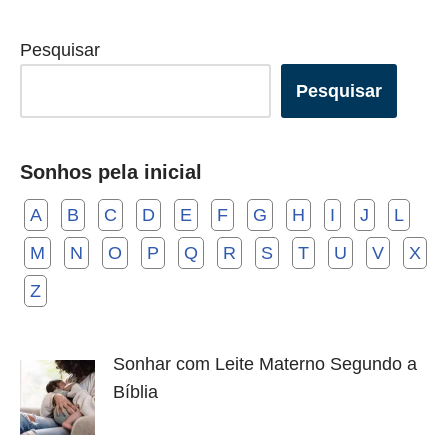
Pesquisar
Pesquisar
Sonhos pela inicial
A
B
C
D
E
F
G
H
I
J
L
M
N
O
P
Q
R
S
T
U
V
X
Z
Sonhar com Leite Materno Segundo a
Bíblia