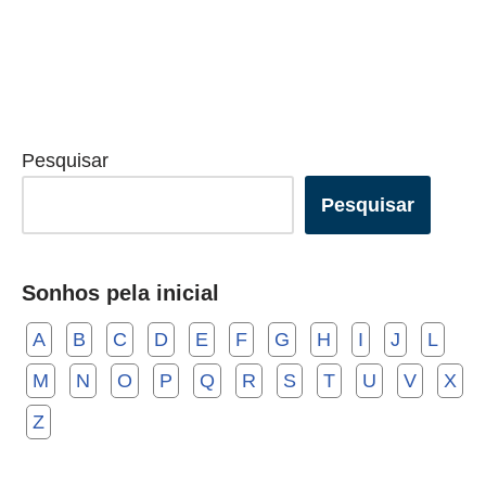
Pesquisar
Pesquisar
Sonhos pela inicial
A
B
C
D
E
F
G
H
I
J
L
M
N
O
P
Q
R
S
T
U
V
X
Z