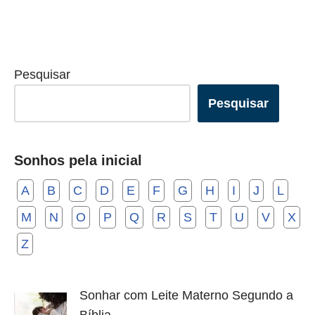
Pesquisar
Pesquisar
Sonhos pela inicial
A
B
C
D
E
F
G
H
I
J
L
M
N
O
P
Q
R
S
T
U
V
X
Z
Sonhar com Leite Materno Segundo a