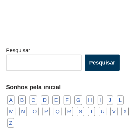
Pesquisar
Pesquisar
Sonhos pela inicial
A
B
C
D
E
F
G
H
I
J
L
M
N
O
P
Q
R
S
T
U
V
X
Z