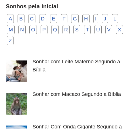
Sonhos pela inicial
A
B
C
D
E
F
G
H
I
J
L
M
N
O
P
Q
R
S
T
U
V
X
Z
Sonhar com Leite Materno Segundo a
Bíblia
Sonhar com Macaco Segundo a Bíblia
Sonhar Com Onda Gigante Segundo a