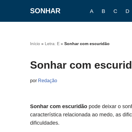
SONHAR
A
B
C
D
Pular
para
o
conteúdo
Início
»
Letra: E
»
Sonhar com escuridão
Sonhar com escuri
por
Redação
Sonhar com escuridão
pode deixar o son
característica relacionada ao medo, as difi
dificuldades.