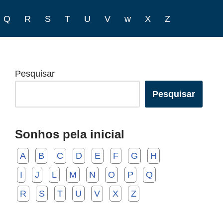
Q
R
S
T
U
V
w
X
Z
Pesquisar
Pesquisar
Sonhos pela inicial
A
B
C
D
E
F
G
H
I
J
L
M
N
O
P
Q
R
S
T
U
V
X
Z