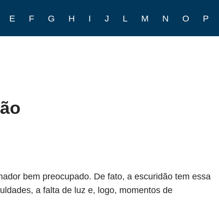
E
F
G
H
I
J
L
M
N
O
P
dão
hador bem preocupado. De fato, a escuridão tem essa
culdades, a falta de luz e, logo, momentos de