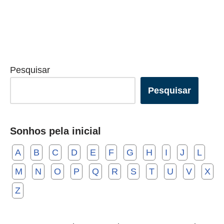
Pesquisar
Pesquisar
Sonhos pela inicial
A
B
C
D
E
F
G
H
I
J
L
M
N
O
P
Q
R
S
T
U
V
X
Z