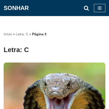
SONHAR
Pular
para
o
conteúdo
Início
»
Letra: C
»
Página 3
Letra: C