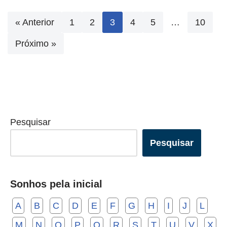
« Anterior
1
2
3
4
5
…
10
Próximo »
Pesquisar
Pesquisar
Sonhos pela inicial
A
B
C
D
E
F
G
H
I
J
L
M
N
O
P
Q
R
S
T
U
V
X