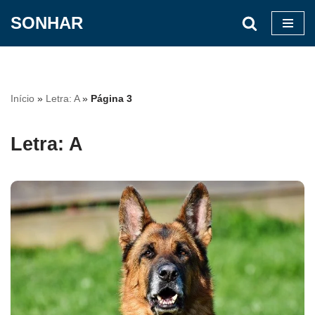
SONHAR
Pular
para
o
conteúdo
Início
»
Letra: A
»
Página 3
Letra: A