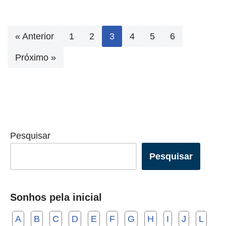
« Anterior
1
2
3
4
5
6
Próximo »
Pesquisar
Pesquisar
Sonhos pela inicial
A
B
C
D
E
F
G
H
I
J
L